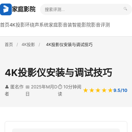
🎬
家庭影院
🔍
首页
4K投影
环绕声系统
家庭影音装
智能影院
影音评测
首页
/
4K投影
/
4K投影仪安装与调试技巧
4K投影仪安装与调试技巧
👤 匿名作
📅 2025年M月D
⏱️ 10分钟阅
★★★★★
9.5/10
者
日
读