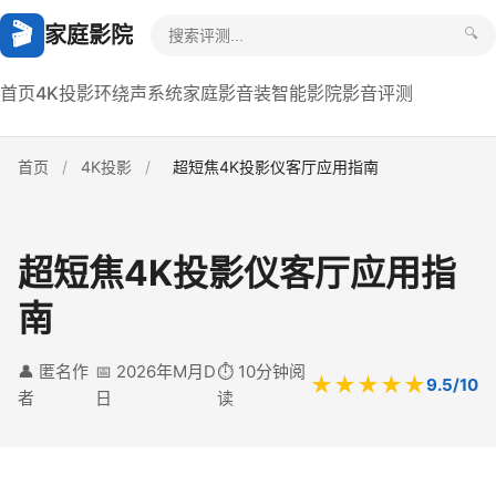
🎬
家庭影院
🔍
首页
4K投影
环绕声系统
家庭影音装
智能影院
影音评测
首页
/
4K投影
/
超短焦4K投影仪客厅应用指南
超短焦4K投影仪客厅应用指
南
👤 匿名作
📅 2026年M月D
⏱️ 10分钟阅
★★★★★
9.5/10
者
日
读