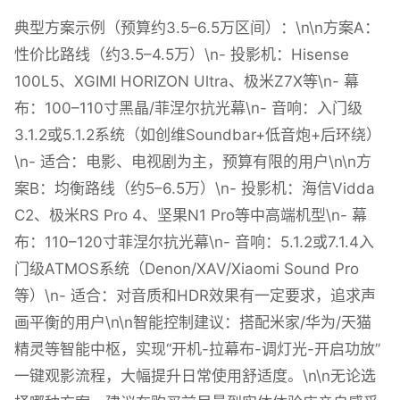
典型方案示例（预算约3.5–6.5万区间）：\n\n方案A：
性价比路线（约3.5–4.5万）\n- 投影机：Hisense
100L5、XGIMI HORIZON Ultra、极米Z7X等\n- 幕
布：100–110寸黑晶/菲涅尔抗光幕\n- 音响：入门级
3.1.2或5.1.2系统（如创维Soundbar+低音炮+后环绕）
\n- 适合：电影、电视剧为主，预算有限的用户\n\n方
案B：均衡路线（约5–6.5万）\n- 投影机：海信Vidda
C2、极米RS Pro 4、坚果N1 Pro等中高端机型\n- 幕
布：110–120寸菲涅尔抗光幕\n- 音响：5.1.2或7.1.4入
门级ATMOS系统（Denon/XAV/Xiaomi Sound Pro
等）\n- 适合：对音质和HDR效果有一定要求，追求声
画平衡的用户\n\n智能控制建议：搭配米家/华为/天猫
精灵等智能中枢，实现“开机-拉幕布-调灯光-开启功放”
一键观影流程，大幅提升日常使用舒适度。\n\n无论选