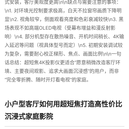
式安装，客厅美观度更高\n\n缺点与需要注意的事项：
\n1. 对环境光控制要求极高，白天不拉窗帘画质下降明
显\n2. 视角较窄，侧面观看亮度和色彩衰减较快\n3. 黑
场表现不如高端OLED电视（受幕布增益和漫反射影
响）\n4. 部分机型存在散热噪音、开机时间稍长、4K输
入延迟等问题（视具体型号而定）\n5. 初期安装调试较
为复杂，需要耐心校正梯形、焦点、画面比例\n\n一句
话总结：超短焦4K投影仪更适合“愿意稍微改造客厅环
境、主要夜间观影、追求大画面沉浸感”的用户，而非
“完全零折腾、随时开灯看电视”的家庭。
小户型客厅如何用超短焦打造高性价比
沉浸式家庭影院