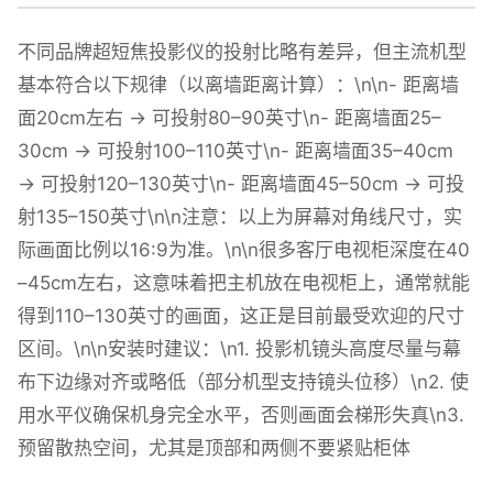
不同品牌超短焦投影仪的投射比略有差异，但主流机型
基本符合以下规律（以离墙距离计算）：\n\n- 距离墙
面20cm左右 → 可投射80–90英寸\n- 距离墙面25–
30cm → 可投射100–110英寸\n- 距离墙面35–40cm
→ 可投射120–130英寸\n- 距离墙面45–50cm → 可投
射135–150英寸\n\n注意：以上为屏幕对角线尺寸，实
际画面比例以16:9为准。\n\n很多客厅电视柜深度在40
–45cm左右，这意味着把主机放在电视柜上，通常就能
得到110–130英寸的画面，这正是目前最受欢迎的尺寸
区间。\n\n安装时建议：\n1. 投影机镜头高度尽量与幕
布下边缘对齐或略低（部分机型支持镜头位移）\n2. 使
用水平仪确保机身完全水平，否则画面会梯形失真\n3.
预留散热空间，尤其是顶部和两侧不要紧贴柜体