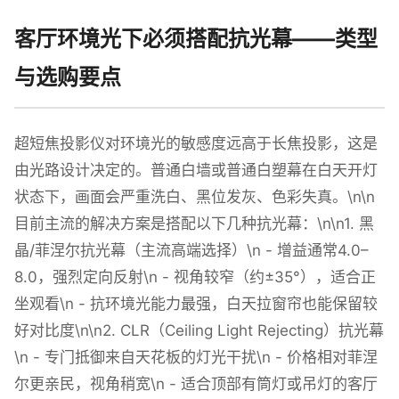
客厅环境光下必须搭配抗光幕——类型
与选购要点
超短焦投影仪对环境光的敏感度远高于长焦投影，这是
由光路设计决定的。普通白墙或普通白塑幕在白天开灯
状态下，画面会严重洗白、黑位发灰、色彩失真。\n\n
目前主流的解决方案是搭配以下几种抗光幕：\n\n1. 黑
晶/菲涅尔抗光幕（主流高端选择）\n - 增益通常4.0–
8.0，强烈定向反射\n - 视角较窄（约±35°），适合正
坐观看\n - 抗环境光能力最强，白天拉窗帘也能保留较
好对比度\n\n2. CLR（Ceiling Light Rejecting）抗光幕
\n - 专门抵御来自天花板的灯光干扰\n - 价格相对菲涅
尔更亲民，视角稍宽\n - 适合顶部有筒灯或吊灯的客厅