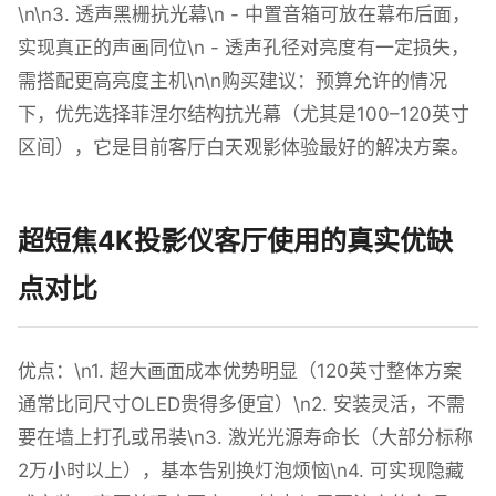
\n\n3. 透声黑栅抗光幕\n - 中置音箱可放在幕布后面，
实现真正的声画同位\n - 透声孔径对亮度有一定损失，
需搭配更高亮度主机\n\n购买建议：预算允许的情况
下，优先选择菲涅尔结构抗光幕（尤其是100–120英寸
区间），它是目前客厅白天观影体验最好的解决方案。
超短焦4K投影仪客厅使用的真实优缺
点对比
优点：\n1. 超大画面成本优势明显（120英寸整体方案
通常比同尺寸OLED贵得多便宜）\n2. 安装灵活，不需
要在墙上打孔或吊装\n3. 激光光源寿命长（大部分标称
2万小时以上），基本告别换灯泡烦恼\n4. 可实现隐藏