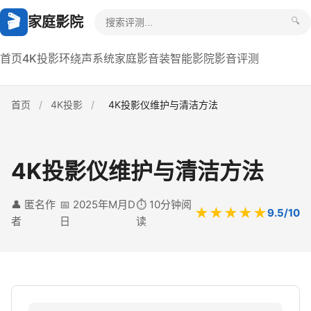
🎬
家庭影院
🔍
首页
4K投影
环绕声系统
家庭影音装
智能影院
影音评测
首页
/
4K投影
/
4K投影仪维护与清洁方法
4K投影仪维护与清洁方法
👤 匿名作
📅 2025年M月D
⏱️ 10分钟阅
★★★★★
9.5/10
者
日
读