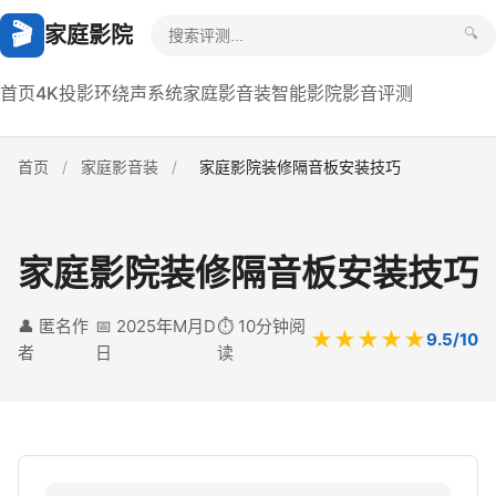
🎬
家庭影院
🔍
首页
4K投影
环绕声系统
家庭影音装
智能影院
影音评测
首页
/
家庭影音装
/
家庭影院装修隔音板安装技巧
家庭影院装修隔音板安装技巧
👤 匿名作
📅 2025年M月D
⏱️ 10分钟阅
★★★★★
9.5/10
者
日
读