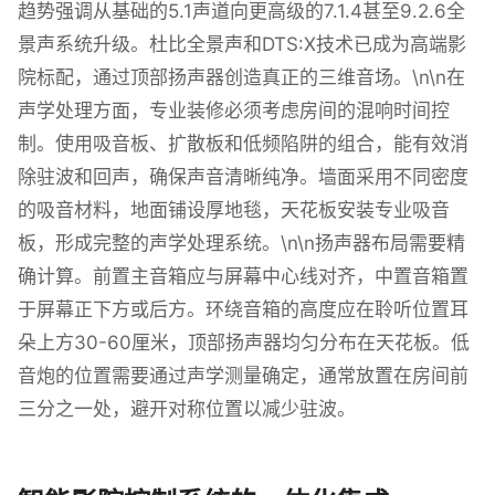
趋势强调从基础的5.1声道向更高级的7.1.4甚至9.2.6全
景声系统升级。杜比全景声和DTS:X技术已成为高端影
院标配，通过顶部扬声器创造真正的三维音场。\n\n在
声学处理方面，专业装修必须考虑房间的混响时间控
制。使用吸音板、扩散板和低频陷阱的组合，能有效消
除驻波和回声，确保声音清晰纯净。墙面采用不同密度
的吸音材料，地面铺设厚地毯，天花板安装专业吸音
板，形成完整的声学处理系统。\n\n扬声器布局需要精
确计算。前置主音箱应与屏幕中心线对齐，中置音箱置
于屏幕正下方或后方。环绕音箱的高度应在聆听位置耳
朵上方30-60厘米，顶部扬声器均匀分布在天花板。低
音炮的位置需要通过声学测量确定，通常放置在房间前
三分之一处，避开对称位置以减少驻波。