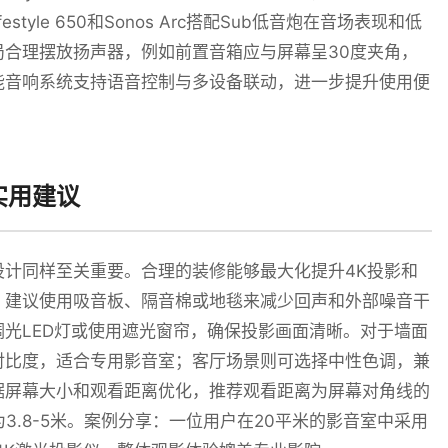
tyle 650和Sonos Arc搭配Sub低音炮在音场表现和低
合理摆放扬声器，例如前置音箱应与屏幕呈30度夹角，
能音响系统支持语音控制与多设备联动，进一步提升使用便
实用建议
计同样至关重要。合理的装修能够最大化提升4K投影和
，建议使用吸音板、隔音棉或地毯来减少回声和外部噪音干
光LED灯或使用遮光窗帘，确保投影画面清晰。对于墙面
对比度，适合专用影音室；客厅场景则可选择中性色调，兼
据屏幕大小和观看距离优化，推荐观看距离为屏幕对角线的
离为3.8-5米。案例分享：一位用户在20平米的影音室中采用