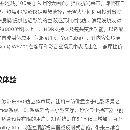
轻松投射100英寸以上的大画面，搭配抗光幕布，即使在白
，短焦4K投影仪是理想选择，无需大空间即可投射出震
仪则能提供接近影院的色彩还原和对比度，满足发烧友对
3000流明以上）、HDR支持以及镜头变焦功能，以适配
媒体应用（如Netflix、YouTube），让内容获取更
0和BenQ W5700在客厅和影音室场景中表现出色，兼顾性价
效体验
够带来360度立体声场，让用户仿佛置身于电影场景之
 Atmos系统。5.1系统适合中小型客厅，包含五个扬声器（前
合预算有限的用户。7.1系统则在5.1基础上增加了两个
by Atmos通过顶部扬声器或反射式音箱，带来三维音