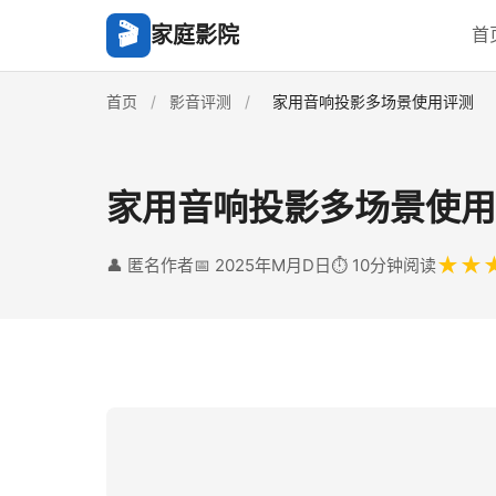
🎬
家庭影院
首
首页
/
影音评测
/
家用音响投影多场景使用评测
家用音响投影多场景使用
★★
👤 匿名作者
📅 2025年M月D日
⏱️ 10分钟阅读