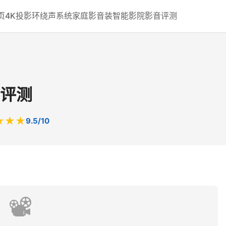
页
4K投影
环绕声系统
家庭影音装
智能影院
影音评测
评测
★★★
9.5/10
📽️