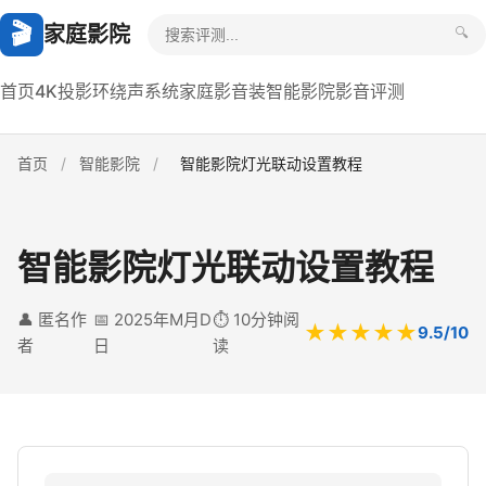
🎬
家庭影院
🔍
首页
4K投影
环绕声系统
家庭影音装
智能影院
影音评测
首页
/
智能影院
/
智能影院灯光联动设置教程
智能影院灯光联动设置教程
👤 匿名作
📅 2025年M月D
⏱️ 10分钟阅
★★★★★
9.5/10
者
日
读