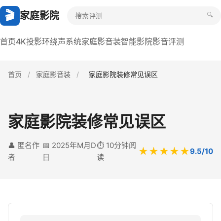
🎬
家庭影院
🔍
首页
4K投影
环绕声系统
家庭影音装
智能影院
影音评测
首页
/
家庭影音装
/
家庭影院装修常见误区
家庭影院装修常见误区
👤 匿名作
📅 2025年M月D
⏱️ 10分钟阅
★★★★★
9.5/10
者
日
读