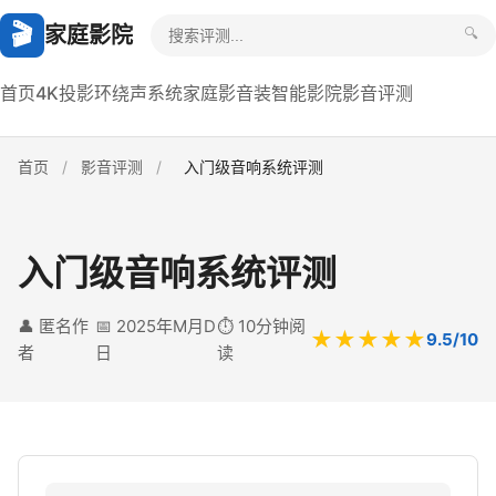
🎬
家庭影院
🔍
首页
4K投影
环绕声系统
家庭影音装
智能影院
影音评测
首页
/
影音评测
/
入门级音响系统评测
入门级音响系统评测
👤 匿名作
📅 2025年M月D
⏱️ 10分钟阅
★★★★★
9.5/10
者
日
读